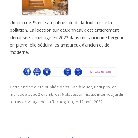
Un coin de France au calme loin de la foule et de la
pollution. La location sur deux niveaux est entièrement
climatisée, aménagé en 2022 dans une ancienne bergerie
en pierre, elle séduira les amoureux d’ancien et de
moderne.
Cette entrée a été publiée dans
Gite à louer
,
Petit prix
, et
marquée avec
2 chambres
,
6 places
,
animaux
,
internet
,
jardin
,
terrasse
,
village de La Rochegiron
, le
12 août 2022
.