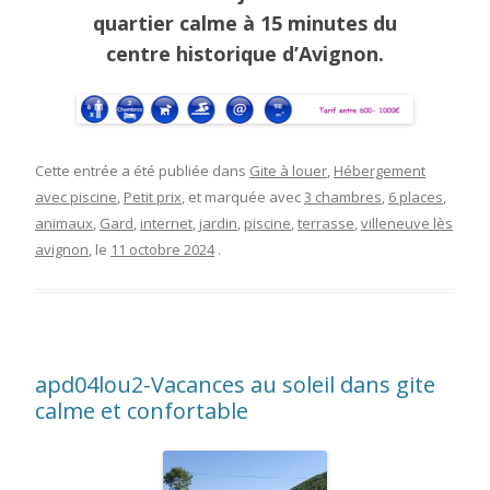
quartier calme à 15 minutes du
centre historique d’Avignon.
Cette entrée a été publiée dans
Gite à louer
,
Hébergement
avec piscine
,
Petit prix
, et marquée avec
3 chambres
,
6 places
,
animaux
,
Gard
,
internet
,
jardin
,
piscine
,
terrasse
,
villeneuve lès
avignon
, le
11 octobre 2024
.
apd04lou2-Vacances au soleil dans gite
calme et confortable