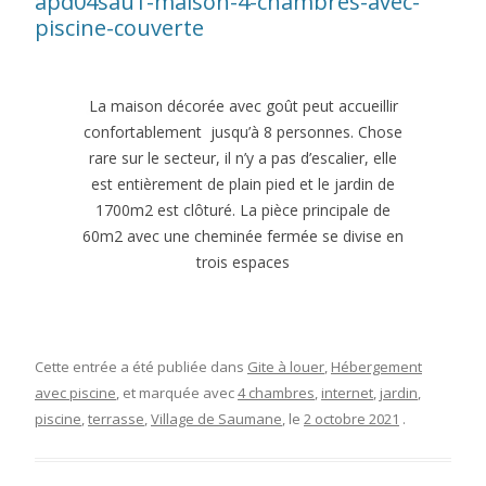
apd04sau1-maison-4-chambres-avec-
piscine-couverte
La maison décorée avec goût peut accueillir
confortablement jusqu’à 8 personnes. Chose
rare sur le secteur, il n’y a pas d’escalier, elle
est entièrement de plain pied et le jardin de
1700m2 est clôturé. La pièce principale de
60m2 avec une cheminée fermée se divise en
trois espaces
Cette entrée a été publiée dans
Gite à louer
,
Hébergement
avec piscine
, et marquée avec
4 chambres
,
internet
,
jardin
,
piscine
,
terrasse
,
Village de Saumane
, le
2 octobre 2021
.