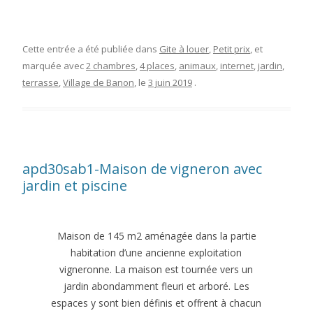
Cette entrée a été publiée dans
Gite à louer
,
Petit prix
, et
marquée avec
2 chambres
,
4 places
,
animaux
,
internet
,
jardin
,
terrasse
,
Village de Banon
, le
3 juin 2019
.
apd30sab1-Maison de vigneron avec
jardin et piscine
Maison de 145 m2 aménagée dans la partie
habitation d’une ancienne exploitation
vigneronne. La maison est tournée vers un
jardin abondamment fleuri et arboré. Les
espaces y sont bien définis et offrent à chacun