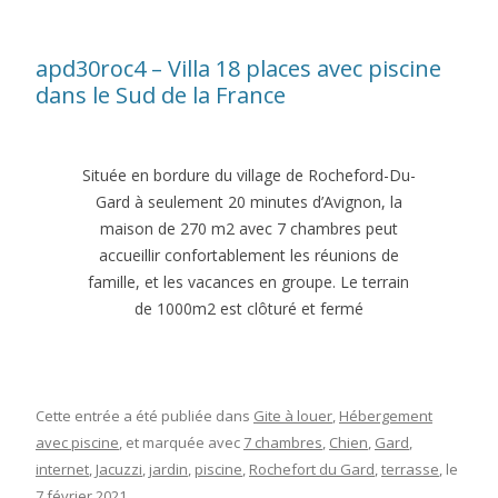
apd30roc4 – Villa 18 places avec piscine
dans le Sud de la France
Située en bordure du village de Rocheford-Du-
Gard à seulement 20 minutes d’Avignon, la
maison de 270 m2 avec 7 chambres peut
accueillir confortablement les réunions de
famille, et les vacances en groupe. Le terrain
de 1000m2 est clôturé et fermé
Cette entrée a été publiée dans
Gite à louer
,
Hébergement
avec piscine
, et marquée avec
7 chambres
,
Chien
,
Gard
,
internet
,
Jacuzzi
,
jardin
,
piscine
,
Rochefort du Gard
,
terrasse
, le
7 février 2021
.