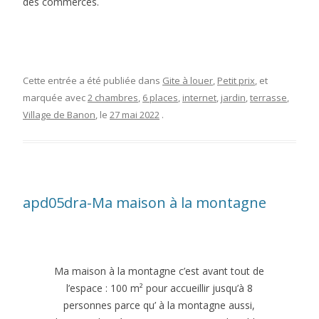
des commerces.
Cette entrée a été publiée dans
Gite à louer
,
Petit prix
, et
marquée avec
2 chambres
,
6 places
,
internet
,
jardin
,
terrasse
,
Village de Banon
, le
27 mai 2022
.
apd05dra-Ma maison à la montagne
Ma maison à la montagne c’est avant tout de
l’espace : 100 m² pour accueillir jusqu’à 8
personnes parce qu’ à la montagne aussi,