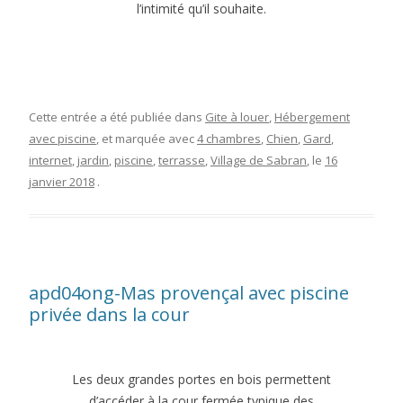
l’intimité qu’il souhaite.
Cette entrée a été publiée dans
Gite à louer
,
Hébergement
avec piscine
, et marquée avec
4 chambres
,
Chien
,
Gard
,
internet
,
jardin
,
piscine
,
terrasse
,
Village de Sabran
, le
16
janvier 2018
.
apd04ong-Mas provençal avec piscine
privée dans la cour
Les deux grandes portes en bois permettent
d’accéder à la cour fermée typique des