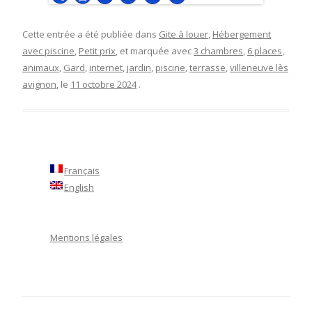
Cette entrée a été publiée dans
Gite à louer
,
Hébergement
avec piscine
,
Petit prix
, et marquée avec
3 chambres
,
6 places
,
animaux
,
Gard
,
internet
,
jardin
,
piscine
,
terrasse
,
villeneuve lès
avignon
, le
11 octobre 2024
.
Français
English
Mentions légales