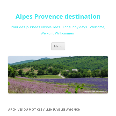
Alpes Provence destination
Pour des journées ensoleillées…For sunny days…Welcome,
Welkom, Willkommen !
Aller au contenu principal
Menu
ARCHIVES DU MOT-CLÉ
VILLENEUVE LÈS AVIGNON