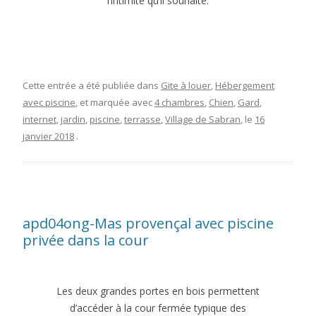
l’intimité qu’il souhaite.
Cette entrée a été publiée dans
Gite à louer
,
Hébergement
avec piscine
, et marquée avec
4 chambres
,
Chien
,
Gard
,
internet
,
jardin
,
piscine
,
terrasse
,
Village de Sabran
, le
16
janvier 2018
.
apd04ong-Mas provençal avec piscine
privée dans la cour
Les deux grandes portes en bois permettent
d’accéder à la cour fermée typique des