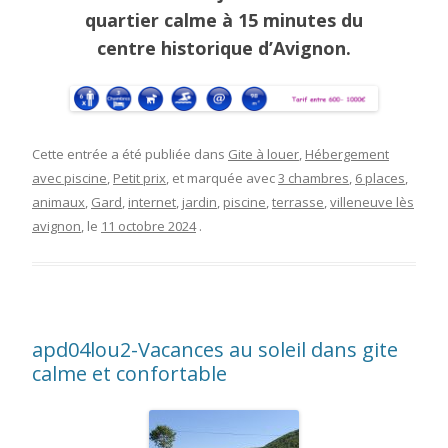
quartier calme à 15 minutes du
centre historique d’Avignon.
Cette entrée a été publiée dans
Gite à louer
,
Hébergement
avec piscine
,
Petit prix
, et marquée avec
3 chambres
,
6 places
,
animaux
,
Gard
,
internet
,
jardin
,
piscine
,
terrasse
,
villeneuve lès
avignon
, le
11 octobre 2024
.
apd04lou2-Vacances au soleil dans gite
calme et confortable