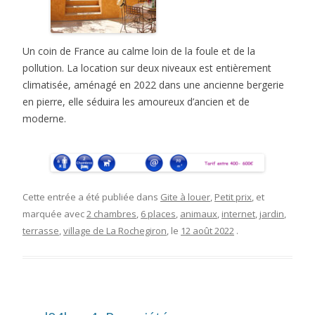
Un coin de France au calme loin de la foule et de la
pollution. La location sur deux niveaux est entièrement
climatisée, aménagé en 2022 dans une ancienne bergerie
en pierre, elle séduira les amoureux d’ancien et de
moderne.
Cette entrée a été publiée dans
Gite à louer
,
Petit prix
, et
marquée avec
2 chambres
,
6 places
,
animaux
,
internet
,
jardin
,
terrasse
,
village de La Rochegiron
, le
12 août 2022
.