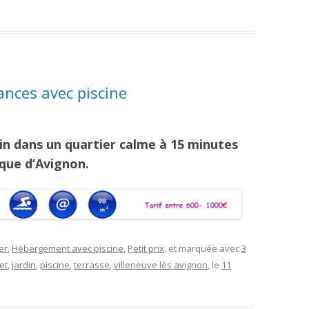
nces avec piscine
in dans un quartier calme à 15 minutes
ique d’Avignon.
er
,
Hébergement avec piscine
,
Petit prix
, et marquée avec
3
et
,
jardin
,
piscine
,
terrasse
,
villeneuve lès avignon
, le
11