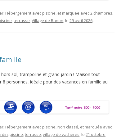
er
,
Hébergement avec piscine
, et marquée avec
2 chambres
,
piscine
,
terrasse
,
Village de Banon
, le
29 avril 2026
.
famille
 hors sol, trampoline et grand jardin ! Maison tout
r 8 personnes, idéale pour des vacances en famille au
er
,
Hébergement avec piscine
,
Non classé
, et marquée avec
ardin
,
piscine
,
terrasse
,
village de vachères
, le
21 octobre