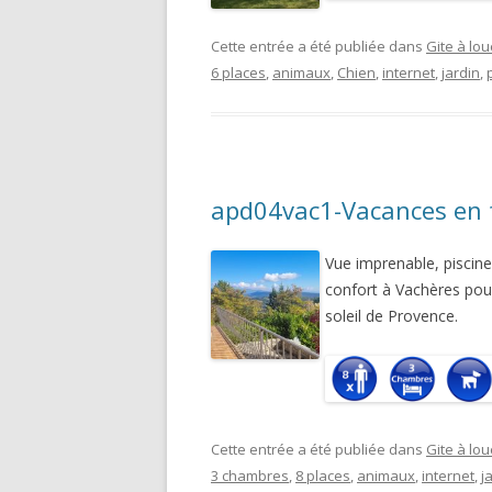
Cette entrée a été publiée dans
Gite à lou
6 places
,
animaux
,
Chien
,
internet
,
jardin
,
apd04vac1-Vacances en 
Vue imprenable, piscine
confort à Vachères pou
soleil de Provence.
Cette entrée a été publiée dans
Gite à lou
3 chambres
,
8 places
,
animaux
,
internet
,
j