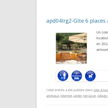
apd04lrg2-Gîte 6 places
Un coin
locatio
en 2022
amoure
Cette entrée a été publiée dans
Gite à lou
animaux
,
internet
,
jardin
,
terrasse
,
village