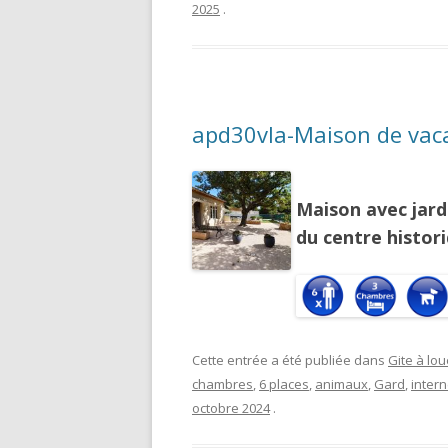
2025
.
apd30vla-Maison de vaca
Maison avec jard
du centre histor
Cette entrée a été publiée dans
Gite à lou
chambres
,
6 places
,
animaux
,
Gard
,
intern
octobre 2024
.