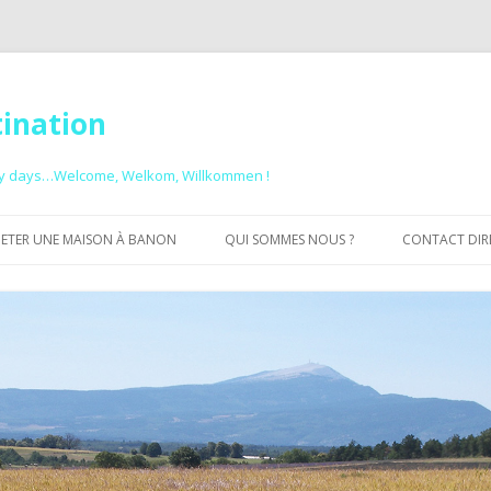
tination
ny days…Welcome, Welkom, Willkommen !
Aller au contenu principal
ETER UNE MAISON À BANON
QUI SOMMES NOUS ?
CONTACT DIREC
POURQUOI UN GROUPEMENT DE
PROPRIÉTAIRES ?
LA PRESSE EN PARLE