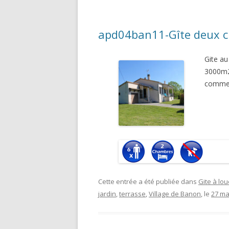
apd04ban11-Gîte deux c
Gite a
3000m2
comme
Cette entrée a été publiée dans
Gite à lou
jardin
,
terrasse
,
Village de Banon
, le
27 ma