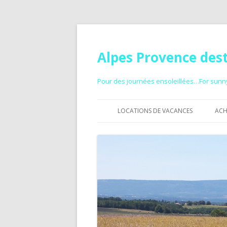
Alpes Provence des
Pour des journées ensoleillées…For sun
LOCATIONS DE VACANCES
ACH
GITE À LOUER
CHAMBRES D’HÔTES
HÉBERGEMENT AVEC PISCINE
PETIT PRIX
VACANCES À LA MONTAGNE