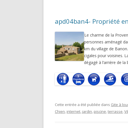
apd04ban4- Propriété en 
Le charme de la Provence
personnes aménagé dans
km du village de Banon. 
cigales pour voisines. L
dégagé à l’arrière de la
Cette entrée a été publiée dans
Gite à lou
Chien
,
internet
,
jardin
,
piscine
,
terrasse
,
Vi