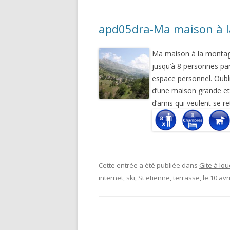
apd05dra-Ma maison à 
Ma maison à la montagne
jusqu’à 8 personnes par
espace personnel. Oubl
d’une maison grande et 
d’amis qui veulent se re
Cette entrée a été publiée dans
Gite à lou
internet
,
ski
,
St etienne
,
terrasse
, le
10 avr