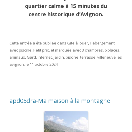
quartier calme à 15 minutes du
centre historique d’Avignon.
Cette entrée a été publiée dans
Gite à louer
,
Hébergement
avec piscine
,
Petit prix
, et marquée avec
3 chambres
,
6 places
,
animaux
,
Gard
,
internet
,
jardin
,
piscine
,
terrasse
,
villeneuve lès
avignon
, le
11 octobre 2024
.
apd05dra-Ma maison à la montagne