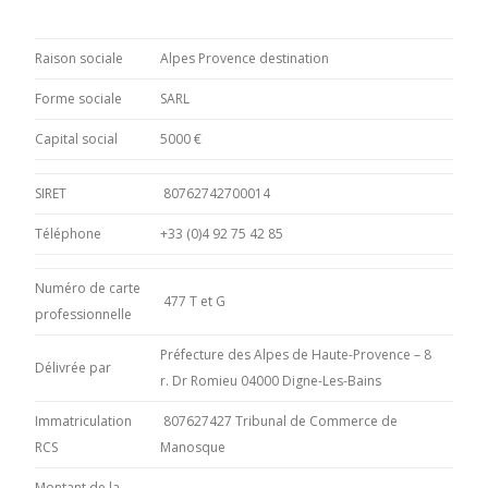
Raison sociale
Alpes Provence destination
Forme sociale
SARL
Capital social
5000 €
SIRET
80762742700014
Téléphone
+33 (0)4 92 75 42 85
Numéro de carte
477 T et G
professionnelle
Préfecture des Alpes de Haute-Provence – 8
Délivrée par
r. Dr Romieu 04000 Digne-Les-Bains
Immatriculation
807627427 Tribunal de Commerce de
RCS
Manosque
Montant de la