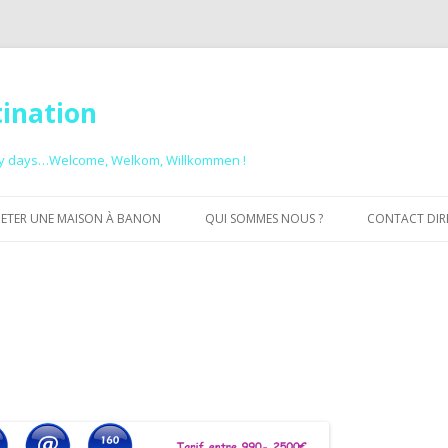
tination
ny days…Welcome, Welkom, Willkommen !
Aller au contenu principal
ETER UNE MAISON À BANON
QUI SOMMES NOUS ?
CONTACT DIREC
POURQUOI UN GROUPEMENT DE
PROPRIÉTAIRES ?
LA PRESSE EN PARLE