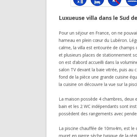
VACANCES À LA MER
Luxueuse villa dans le Sud de
Pour un séjour en France, on ne pouvait
hameau en plein cœur du Lubéron. Légè
calme, la villa est entourée de champs d
et plusieurs places de stationnement s
on est d’abord accueilli dans la volumin
salon TV devant la baie vitrée, puis au
fond de la pièce une grande cuisine éq
la cuisine on découvre la vue sur la pi
La maison possède 4 chambres, deux en 
bain et les 2 WC indépendants sont ins
possèdent des rangements avec penderie,
La piscine chauffée de 10mx4m, est le ce
muret en pierre sèche typique de la régi