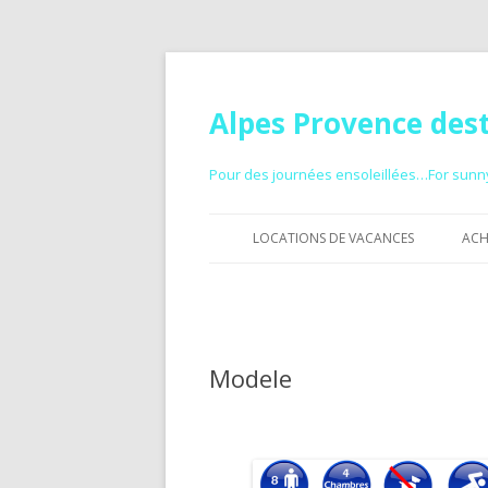
Alpes Provence des
Pour des journées ensoleillées…For sun
LOCATIONS DE VACANCES
ACH
GITE À LOUER
CHAMBRES D’HÔTES
Modele
HÉBERGEMENT AVEC PISCINE
PETIT PRIX
VACANCES À LA MONTAGNE