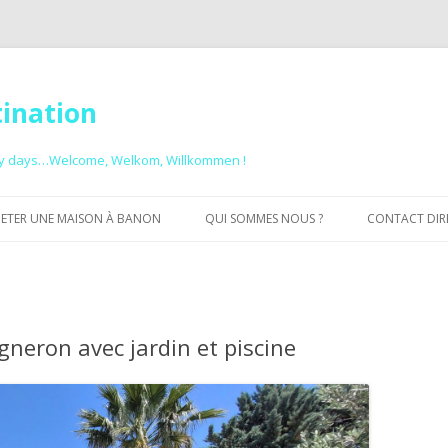
tination
ny days…Welcome, Welkom, Willkommen !
Aller au contenu principal
ETER UNE MAISON À BANON
QUI SOMMES NOUS ?
CONTACT DIREC
POURQUOI UN GROUPEMENT DE
PROPRIÉTAIRES ?
LA PRESSE EN PARLE
neron avec jardin et piscine