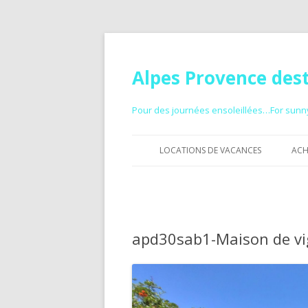
Alpes Provence des
Pour des journées ensoleillées…For sun
LOCATIONS DE VACANCES
ACH
GITE À LOUER
CHAMBRES D’HÔTES
apd30sab1-Maison de vig
HÉBERGEMENT AVEC PISCINE
PETIT PRIX
VACANCES À LA MONTAGNE