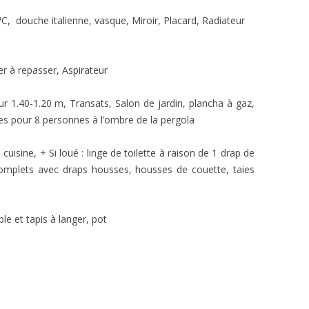
, douche italienne, vasque, Miroir, Placard, Radiateur
er à repasser, Aspirateur
 1.40-1.20 m, Transats, Salon de jardin, plancha à gaz,
ses pour 8 personnes à l’ombre de la pergola
uisine, + Si loué : linge de toilette à raison de 1 drap de
 complets avec draps housses, housses de couette, taies
ble et tapis à langer, pot