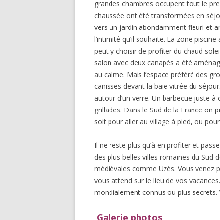
grandes chambres occupent tout le premi
chaussée ont été transformées en séjo
vers un jardin abondamment fleuri et ar
l’intimité qu’il souhaite. La zone piscin
peut y choisir de profiter du chaud sole
salon avec deux canapés a été aménagé p
au calme. Mais l’espace préféré des gro
canisses devant la baie vitrée du séjou
autour d’un verre. Un barbecue juste à 
grillades. Dans le Sud de la France on 
soit pour aller au village à pied, ou po
Il ne reste plus qu’à en profiter et pa
des plus belles villes romaines du Sud 
médiévales comme Uzès. Vous venez pour l
vous attend sur le lieu de vos vacances. 
mondialement connus ou plus secrets. Vo
Galerie photos