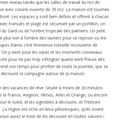
er niveau tandis que les salles de travail du rez-de-
ur avec cuisine ouverte de 70 m2. La maison est tournée
boré. Les espaces y sont bien définis et offrent à chacun
e avec transats et plage est sécurisée par un portillon, on
il du Gard ou de l’ombre tropicale des palmiers. Un petit
lus loin à l’ombre des lauriers pour se reposer ou lire
upes d’amis c’est l’immense tonnelle recouverte de
r. On y vient pour les repas et les moments conviviaux
coté pour ne pas trop s’éloigner quand vient l’heure des
prend son temps pour profiter de toute la journée, que se
ur découvrir la campagne autour de la maison.
sser des vacances de rêve. Située à moins de 30 minutes
de la France, Avignon, Nîmes, Arles et Orange, ou encore
e soleil, et les vignobles à découvrir, et l’Histoire
La région est riche en lieux pittoresques, qu’ils soient
us aurez le loisir de les découvrir en toutes saisons !